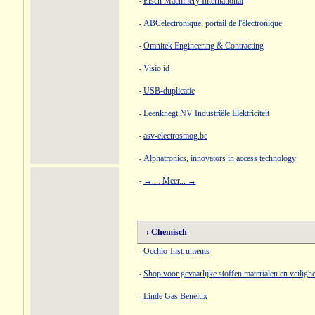
Elsen Machinery International
-
ABCelectronique, portail de l'électronique
-
Omnitek Engineering & Contracting
-
Visio id
-
USB-duplicatie
-
Leenknegt NV Industriële Elektriciteit
-
asv-electrosmog.be
-
Alphatronics, innovators in access technology
-
→ ... Meer... →
-
› Chemisch
Occhio-Instruments
-
Shop voor gevaarlijke stoffen materialen en veiligh
-
Linde Gas Benelux
-