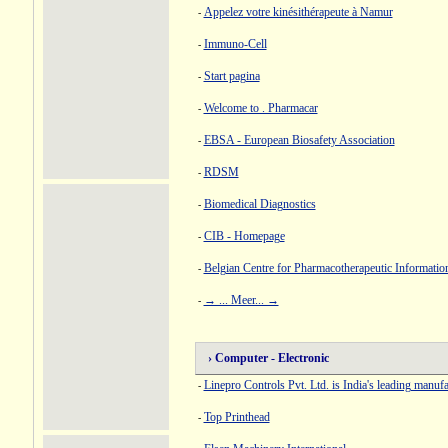
Appelez votre kinésithérapeute à Namur
-
Immuno-Cell
-
Start pagina
-
Welcome to . Pharmacar
-
EBSA - European Biosafety Association
-
RDSM
-
Biomedical Diagnostics
-
CIB - Homepage
-
Belgian Centre for Pharmacotherapeutic Informatio
-
→ ... Meer... →
-
› Computer - Electronic
Linepro Controls Pvt. Ltd. is India's leading manuf
-
Top Printhead
-