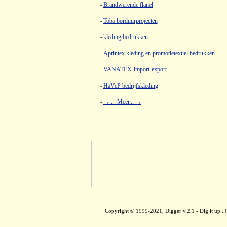
Brandwerende flanel
-
Toba borduurprojecten
-
kleding bedrukken
-
Aprintex kleding en promotietextiel bedrukken
-
VANATEX-import-export
-
HaVeP bedrijfskleding
-
→ ... Meer... →
-
Copyright © 1999-2021, Digger v.2.1 - Dig it up...