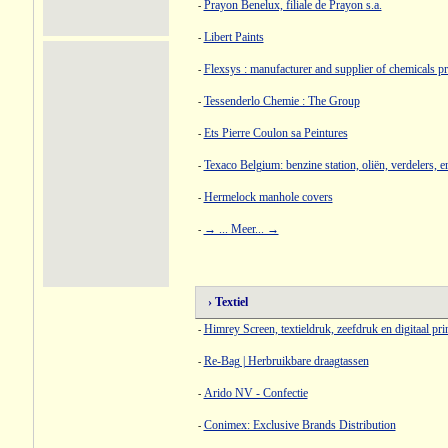
Prayon Benelux, filiale de Prayon s.a.
-
Libert Paints
-
Flexsys : manufacturer and supplier of chemicals p
-
Tessenderlo Chemie : The Group
-
Ets Pierre Coulon sa Peintures
-
Texaco Belgium: benzine station, oliën, verdelers, e
-
Hermelock manhole covers
-
→ ... Meer... →
-
› Textiel
Himrey Screen, textieldruk, zeefdruk en digitaal pr
-
Re-Bag | Herbruikbare draagtassen
-
Arido NV - Confectie
-
Conimex: Exclusive Brands Distribution
-