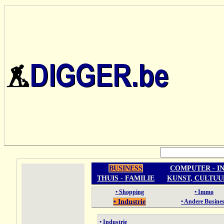
BUSINESS
COMPUTER - I
THUIS - FAMILIE
KUNST, CULTUU
• Shopping
• Immo
• Industrie
• Andere Busine
• Industrie