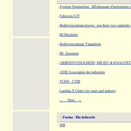
Systems Engineering - &Étalonnage d'instruments d
-
Fabricom GTI
-
Bedrijvencentrum leuven : een thuis voor startend
-
BCMechelen
-
Bedrijvencentrum Vlaanderen
-
BC Zaventem
-
ARBEIDSVEILIGHEID, MILIEU & KWALITEI
-
AIHE Association des industries
-
TCHN - CTIB
-
Lambda-X Optics for space and industry
-
→ ... Meer... →
-
› Farma - Bio industrie
MR
-