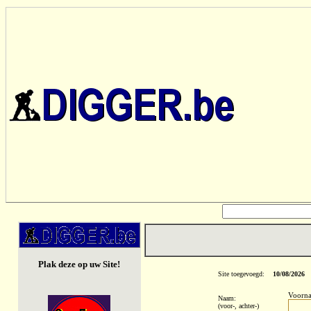
Plak deze op uw Site!
Site toegevoegd:
10/08/2026
Voorn
Naam:
(voor-, achter-)