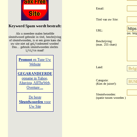
Email:
Titel van uw Site:
Keyword Spam wordt bestraft:
URL:
(ex: ht
Als u meerdere malen hetzelfde
sleutelwoord gebruikt in titel, beschrijving
of sleutelwoorden, is er een grote kans dat
Beschrijving:
uw site niet zal geï¿½ndexeerd worden!
(max. 255 chars)
Dus... gebruik sleutelwoorden slechts
ï¿½ï¿½n maal!
Promoot
en Tune Uw
Website
Land:
GEGARANDEERDE
opname in Yahoo,
Categorie:
Altavista, AllTheWeb,
(Kies de juiste!)
:
Overture ...
Sleutelwoorden:
De beste
(spatie tussen woorden )
Sleutelwoorden
voor
Uw Site