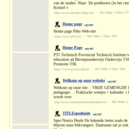
van de zesdes. Waar: De posthoorn (in het c
Kristof v
http://www.salvatorcollege.be/
- Hits Today: 4 Total: 273
Home page
Home page Pibo Web-site
https://www.pibo.be/
- Hits Today: 3 Total: 4387
Home Page
PTI Technisch Provincial Technical Institute t
education ad Beroepsonderwijs Onderwijs TS
Promotie TIK
https://www.pti-kortrijk.be
- Hits Today: 4 Total: 3369
Welkom op onze website
Welkom op onze site... VRIJE GEMENGDE BA
pedagogie ... Praktische weetjes + kalender. t
wordt voor
http://www.vrijebasisschoolheusden.be/
- Hits Today: 4 
TITLEspesheule
Spes Nostra Heule De bekende items zoals de
blijven onze blikvangers. Daarnaast zal je oo