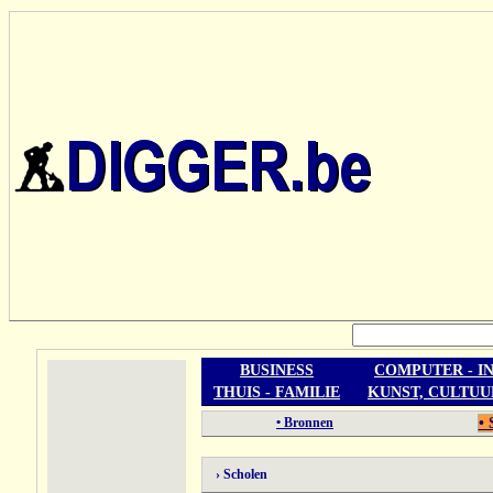
BUSINESS
COMPUTER - I
THUIS - FAMILIE
KUNST, CULTUU
• Bronnen
• 
› Scholen