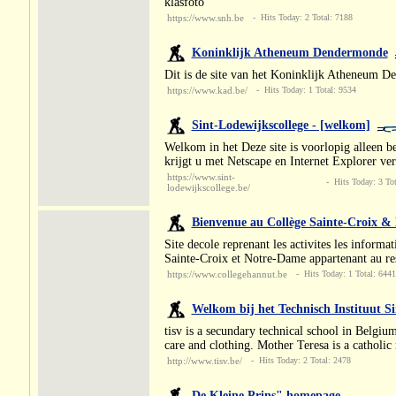
klasfoto
https://www.snh.be
- Hits Today: 2 Total: 7188
Koninklijk Atheneum Dendermonde
Dit is de site van het Koninklijk Atheneum 
https://www.kad.be/
- Hits Today: 1 Total: 9534
Sint-Lodewijkscollege - [welkom]
Welkom in het Deze site is voorlopig alleen be
krijgt u met Netscape en Internet Explorer ver
https://www.sint-
- Hits Today: 3 Tot
lodewijkscollege.be/
Bienvenue au Collège Sainte-Croix 
Site decole reprenant les activites les inform
Sainte-Croix et Notre-Dame appartenant au re
https://www.collegehannut.be
- Hits Today: 1 Total: 6441
Welkom bij het Technisch Instituut Si
tisv is a secundary technical school in Belgiu
care and clothing. Mother Teresa is a catholi
http://www.tisv.be/
- Hits Today: 2 Total: 2478
De Kleine Prins" homepage