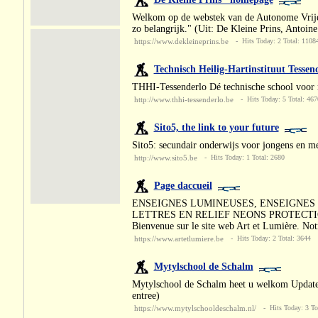
Welkom op de webstek van de Autonome Vrije Ba
zo belangrijk." (Uit: De Kleine Prins, Antoi
https://www.dekleineprins.be
- Hits Today: 2 Total: 1108
Technisch Heilig-Hartinstituut Tessen
THHI-Tessenderlo Dé technische school voor m
http://www.thhi-tessenderlo.be
- Hits Today: 5 Total: 467
Sito5, the link to your future
Sito5: secundair onderwijs voor jongens en mei
http://www.sito5.be
- Hits Today: 1 Total: 2680
Page daccueil
ENSEIGNES LUMINEUSES, ENSEIGNES
LETTRES EN RELIEF NEONS PROTECT
Bienvenue sur le site web Art et Lumière. Notr
https://www.artetlumiere.be
- Hits Today: 2 Total: 3644
Mytylschool de Schalm
Mytylschool de Schalm heet u welkom Updat
entree)
https://www.mytylschooldeschalm.nl/
- Hits Today: 3 To