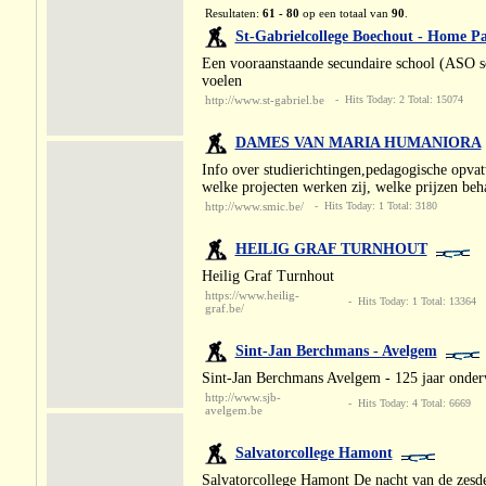
Resultaten:
61 - 80
op een totaal van
90
.
St-Gabrielcollege Boechout - Home P
Een vooraanstaande secundaire school (ASO sc
voelen
http://www.st-gabriel.be
- Hits Today: 2 Total: 15074
DAMES VAN MARIA HUMANIORA
Info over studierichtingen,pedagogische opvatt
welke projecten werken zij, welke prijzen behal
http://www.smic.be/
- Hits Today: 1 Total: 3180
HEILIG GRAF TURNHOUT
Heilig Graf Turnhout
https://www.heilig-
- Hits Today: 1 Total: 13364
graf.be/
Sint-Jan Berchmans - Avelgem
Sint-Jan Berchmans Avelgem - 125 jaar onderw
http://www.sjb-
- Hits Today: 4 Total: 6669
avelgem.be
Salvatorcollege Hamont
Salvatorcollege Hamont De nacht van de zesde