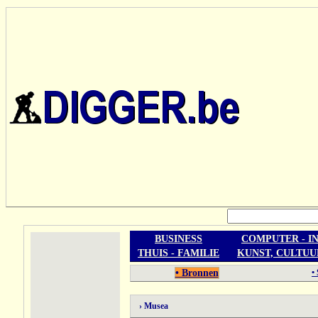
BUSINESS
COMPUTER - I
THUIS - FAMILIE
KUNST, CULTUU
• Bronnen
•
› Musea