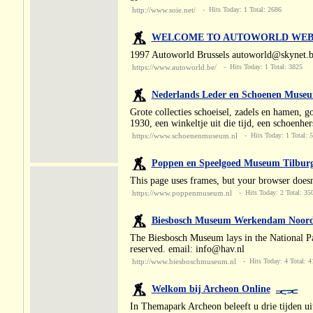
http://www.soie.net/
- Hits Today: 1 Total: 2686
WELCOME TO AUTOWORLD WEB 
1997 Autoworld Brussels autoworld@skynet.
https://www.autoworld.be/
- Hits Today: 1 Total: 3825
Nederlands Leder en Schoenen Muse
Grote collecties schoeisel, zadels en hamen, g
1930, een winkeltje uit die tijd, een schoenh
https://www.schoenenmuseum.nl
- Hits Today: 1 Total: 
Poppen en Speelgoed Museum Tilburg A
This page uses frames, but your browser doe
https://www.poppenmuseum.nl
- Hits Today: 2 Total: 35
Biesbosch Museum Werkendam Noord-
The Biesbosch Museum lays in the National Pa
reserved. email: info@hav.nl
http://www.biesboschmuseum.nl
- Hits Today: 4 Total: 4
Welkom bij Archeon Online
In Themapark Archeon beleeft u drie tijden