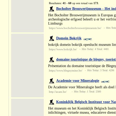
Resultaten:
41 - 60
op een totaal van
173
.
Bocholter Brouwerijmuseum - Het indu
Het Bocholter Brouwerijmuseum is Europas groo
archeologische erfgoed beleeft u er het verfr
Limburgs
https://www.bocholterbrouwerijmuseum.be/
- Hits Today
Domein Bokrijk
bokrijk domein bokrijk openlucht museum limb
https://www.bokrijk.be/
- Hits Today: 4 Total: 4481
domaine touristique de blegny, toerist
Présentation du domaine touristique de Blegny, a
https://www.blegnymine.be/
- Hits Today: 3 Total: 4296
Academie voor Mineralogie
De Academie voor Mineralogie heeft als doel li
http://acam.be/
- Hits Today: 1 Total: 2300
Koninklijk Belgisch Instituut voor N
Het museum en het Koninklijk Belgisch Institu
inlichtingen, virtuele musea, educatieve dien