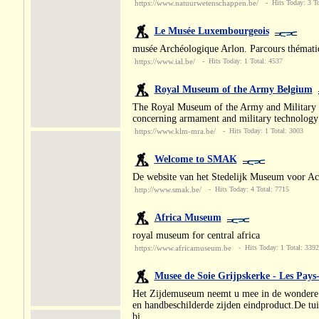
https://www.natuurwetenschappen.be/
- Hits Today: 3 To
Le Musée Luxembourgeois
musée Archéologique Arlon. Parcours thémati
https://www.ial.be/
- Hits Today: 1 Total: 4537
Royal Museum of the Army Belgium
The Royal Museum of the Army and Military Hi
concerning armament and military technology t
https://www.klm-mra.be/
- Hits Today: 1 Total: 3003
Welcome to SMAK
De website van het Stedelijk Museum voor Ac
http://www.smak.be/
- Hits Today: 4 Total: 7715
Africa Museum
royal museum for central africa
https://www.africamuseum.be
- Hits Today: 1 Total: 3392
Musee de Soie Grijpskerke - Les Pays
Het Zijdemuseum neemt u mee in de wondere we
en handbeschilderde zijden eindproduct.De tui
bi