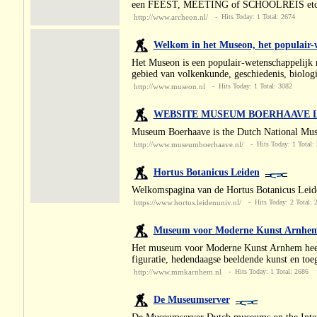
een FEEST, MEETING of SCHOOLREIS etc. 
http://www.archeon.nl/
- Hits Today: 1 Total: 2674
Welkom in het Museon, het populair
Het Museon is een populair-wetenschappelijk 
gebied van volkenkunde, geschiedenis, biologi
http://www.museon.nl
- Hits Today: 1 Total: 3082
WEBSITE MUSEUM BOERHAAVE 
Museum Boerhaave is the Dutch National Muse
http://www.museumboerhaave.nl/
- Hits Today: 1 Total:
Hortus Botanicus Leiden
Welkomspagina van de Hortus Botanicus Leid
https://www.hortus.leidenuniv.nl/
- Hits Today: 2 Total: 
Museum voor Moderne Kunst Ar
Het museum voor Moderne Kunst Arnhem heeft e
figuratie, hedendaagse beeldende kunst en toe
http://www.mmkarnhem.nl
- Hits Today: 1 Total: 2686
De Museumserver