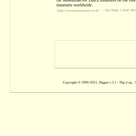
De Museumserver Dutch museums on the Internet
museums worldwide.
https://www.museumserver.nl/
- Hits Today: 2 Total: 463
Copyright © 1999-2021, Digger v.2.1 - Dig it up...