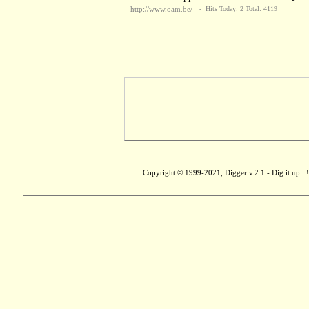
http://www.oam.be/
- Hits Today: 2 Total: 4119
Copyright © 1999-2021, Digger v.2.1 - Dig it up...