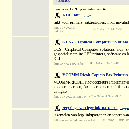
› Printers
Resultaten:
1 - 20
op een totaal van
34
.
KHL Inkt
Inkt voor printers, inktpatronen, inkt, navulink
https://www.khl-
- Hits Today: 4 Total: 4572
inkt.be/
GCS - Graphical Computer Solutions
GCS - Graphical Computer Solutions, richt zi
gespecialiseerd in: LFP printers, software en la
& d
http://www.gcsweb.be/
- Hits Today: 1 Total: 4432
VCOMM Ricoh Copiers Fax Printers 
VCOMM-RICOH, Photocopieurs Imprimantes Fax 
kopieerapparaten, faxapparaten en multifunct
en ligne.
https://www.vcomm.be/
- Hits Today: 1 Total: 6113
recyclage van lege inktpatronen
inzamelen van lege inktpatronen en toners van
http://www.ecoplusservices.be/
- Hits Today: 3 Total: 60