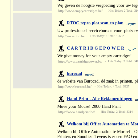
Wij geven de hoogste vergoeding voor uw lege c
http://www.emptycartridges.be/
- Hits Today: 2 Total: 31
RTOC repro plot scan en plan
Uw professioneel servicebureau voor: plotserv
http://www.rtoc.be
- Hits Today: 2 Total: 15692
C A R T R I D G E P O W E R
We give money for your empty cartridges!
https://www.cartridgepower.be/
- Hits Today: 3 Total: 34
burocad
de website van Burocad, dé zaak in printen, p
http://www.burocad.be/
- Hits Today: 4 Total: 5327
Hand Print - Alle Reklameuitingen
Move your Mouse! 2000 Hand Print
https://www.handprint.be/
- Hits Today: 2 Total: 3314
Welkom bij Office Automation te Mor
Welkom bij Office Automation te Mortsel - Op
Printers en Supplies. Tevens is er een FAQ en 