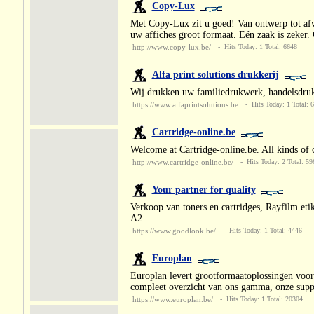
Copy-Lux
Met Copy-Lux zit u goed! Van ontwerp tot afwe
uw affiches groot formaat. Eén zaak is zeker
http://www.copy-lux.be/
- Hits Today: 1 Total: 6648
Alfa print solutions drukkerij
Wij drukken uw familiedrukwerk, handelsdruk
https://www.alfaprintsolutions.be
- Hits Today: 1 Total: 
Cartridge-online.be
Welcome at Cartridge-online.be. All kinds of c
http://www.cartridge-online.be/
- Hits Today: 2 Total: 59
Your partner for quality
Verkoop van toners en cartridges, Rayfilm et
A2.
https://www.goodlook.be/
- Hits Today: 1 Total: 4446
Europlan
Europlan levert grootformaatoplossingen voor 
compleet overzicht van ons gamma, onze suppl
https://www.europlan.be/
- Hits Today: 1 Total: 20304