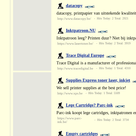
datacopy
datacopy, printpapier van uitstekende kwaliteit
http://www.datacopy.be/
- Hits Today: 2 Total: 2921
Inktpatroon.NU
Inktpatroon leeg? Printen duur? Niet bij inktp
https://www.lasertoner.be/
- Hits Today: 2 Total: 3919
Trace Digital Europe
Trace Digital is a manufacturer of professi
http://www.tracedigital.be
- Hits Today: 1 Total: 4310
Supplies Express toner laser, inkjet
We sell printer supplies at the best price!
http://www.xps.be
- Hits Today: 1 Total: 5509
Lege Cartridge? Parc-ink
Parc-ink koopt lege cartridges, inktpatronen 
https://www.parc-
- Hits Today: 2 Total: 3734
ink.be/
Empty cartridges