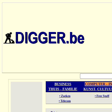
BUSINESS
COMPUTER - I
THUIS - FAMILIE
KUNST, CULTUU
• Zoeken
• Free Stuff
• Telecom