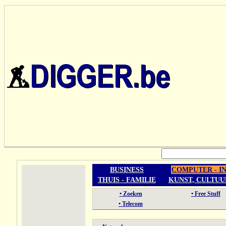
BUSINESS
COMPUTER - I
THUIS - FAMILIE
KUNST, CULTUU
• Zoeken
• Free Stuff
• Telecom