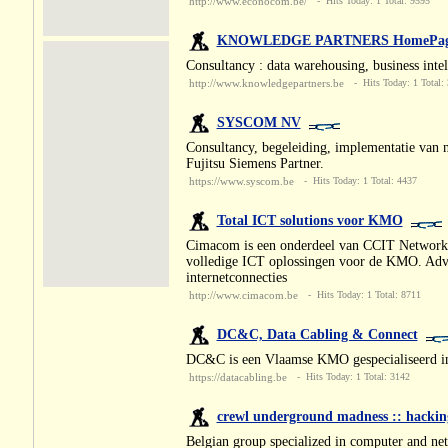
http://www.econocom.be/
- Hits Today: 1 Total: 9595
KNOWLEDGE PARTNERS HomePa
Consultancy : data warehousing, business in
http://www.knowledgepartners.be
- Hits Today: 1 Total:
SYSCOM NV
Consultancy, begeleiding, implementatie van 
Fujitsu Siemens Partner.
https://www.syscom.be
- Hits Today: 1 Total: 4437
Total ICT solutions voor KMO
Cimacom is een onderdeel van CCIT Network 
volledige ICT oplossingen voor de KMO. Advies
internetconnecties
http://www.cimacom.be
- Hits Today: 1 Total: 8711
DC&C, Data Cabling & Connect
DC&C is een Vlaamse KMO gespecialiseerd in 
https://datacabling.be
- Hits Today: 1 Total: 3142
crewl underground madness :: hacking
Belgian group specialized in computer and net