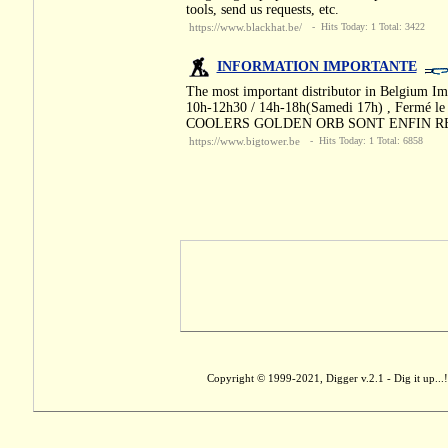
tools, send us requests, etc.
https://www.blackhat.be/
- Hits Today: 1 Total: 3422
INFORMATION IMPORTANTE
The most important distributor in Belgium
10h-12h30 / 14h-18h(Samedi 17h) , Fermé
COOLERS GOLDEN ORB SONT ENFIN R
https://www.bigtower.be
- Hits Today: 1 Total: 6858
Copyright © 1999-2021, Digger v.2.1 - Dig it up...