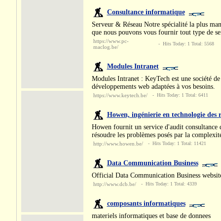
Consultance informatique
Serveur & Réseau Notre spécialité la plus manife
que nous pouvons vous fournir tout type de se
https://www.pc-
- Hits Today: 1 Total: 5568
maclog.be/
Modules Intranet
Modules Intranet : KeyTech est une société de
développements web adaptées à vos besoins.
https://www.keytech.be/
- Hits Today: 1 Total: 6411
Howen, ingénierie en technologie des 
Howen fournit un service d'audit consultance d
résoudre les problèmes posés par la complexit
http://www.howen.be/
- Hits Today: 1 Total: 11421
Data Communication Business
Official Data Communication Business website.
http://www.dcb.be/
- Hits Today: 1 Total: 4339
composants informatiques
materiels informatiques et base de donnees