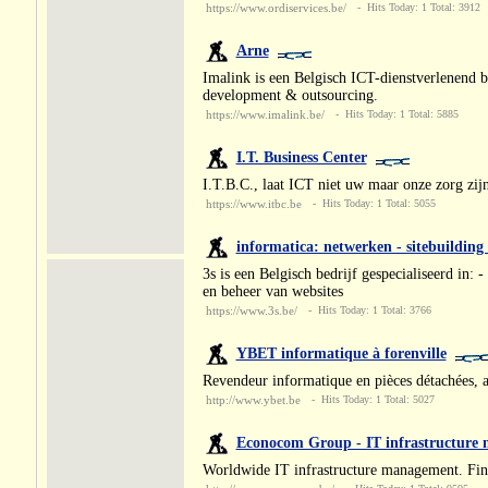
https://www.ordiservices.be/
- Hits Today: 1 Total: 3912
Arne
Imalink is een Belgisch ICT-dienstverlenend be
development & outsourcing.
https://www.imalink.be/
- Hits Today: 1 Total: 5885
I.T. Business Center
I.T.B.C., laat ICT niet uw maar onze zorg zijn
https://www.itbc.be
- Hits Today: 1 Total: 5055
informatica: netwerken - sitebuilding
3s is een Belgisch bedrijf gespecialiseerd in:
en beheer van websites
https://www.3s.be/
- Hits Today: 1 Total: 3766
YBET informatique à forenville
Revendeur informatique en pièces détachées, as
http://www.ybet.be
- Hits Today: 1 Total: 5027
Econocom Group - IT infrastructure
Worldwide IT infrastructure management. Finan