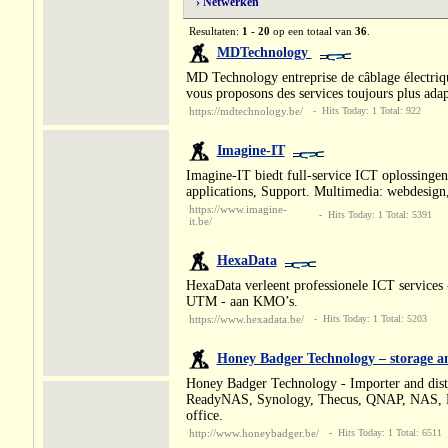
› Netwerken
Resultaten:
1 - 20
op een totaal van
36
.
MDTechnology
MD Technology entreprise de câblage électriqu
vous proposons des services toujours plus adap
https://mdtechnology.be/
- Hits Today: 1 Total: 922
Imagine-IT
Imagine-IT biedt full-service ICT oplossing
applications, Support. Multimedia: webdesign,
https://www.imagine-
- Hits Today: 1 Total: 5391
it.be/
HexaData
HexaData verleent professionele ICT services 
UTM - aan KMO’s.
https://www.hexadata.be/
- Hits Today: 1 Total: 5203
Honey Badger Technology – storage an
Honey Badger Technology - Importer and distr
ReadyNAS, Synology, Thecus, QNAP, NAS, Bac
office.
http://www.honeybadger.be/
- Hits Today: 1 Total: 6511