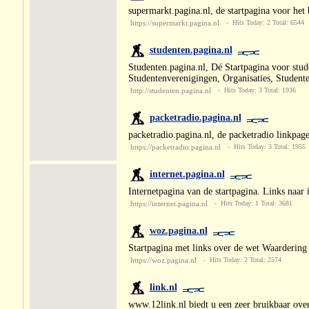
supermarkt.pagina.nl, de startpagina voor het
https://supermarkt.pagina.nl
- Hits Today: 2 Total: 6544
studenten.pagina.nl
Studenten.pagina.nl, Dé Startpagina voor stud
Studentenverenigingen, Organisaties, Studenten
http://studenten.pagina.nl
- Hits Today: 3 Total: 1936
packetradio.pagina.nl
packetradio.pagina.nl, de packetradio linkpag
https://packetradio.pagina.nl
- Hits Today: 3 Total: 1955
internet.pagina.nl
Internetpagina van de startpagina. Links naar 
https://internet.pagina.nl
- Hits Today: 1 Total: 3681
woz.pagina.nl
Startpagina met links over de wet Waarderi
https://woz.pagina.nl
- Hits Today: 2 Total: 2574
link.nl
www.12link.nl biedt u een zeer bruikbaar overz