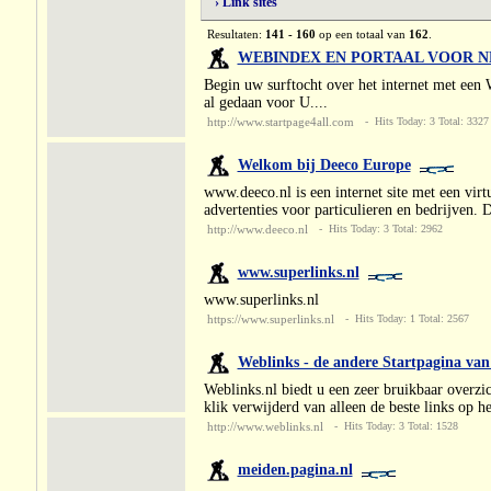
› Link sites
Resultaten:
141 - 160
op een totaal van
162
.
WEBINDEX EN PORTAAL VOOR 
Begin uw surftocht over het internet met een
al gedaan voor U....
http://www.startpage4all.com
- Hits Today: 3 Total: 3327
Welkom bij Deeco Europe
www.deeco.nl is een internet site met een vir
advertenties voor particulieren en bedrijven.
http://www.deeco.nl
- Hits Today: 3 Total: 2962
www.superlinks.nl
www.superlinks.nl
https://www.superlinks.nl
- Hits Today: 1 Total: 2567
Weblinks - de andere Startpagina van
Weblinks.nl biedt u een zeer bruikbaar overzic
klik verwijderd van alleen de beste links op 
http://www.weblinks.nl
- Hits Today: 3 Total: 1528
meiden.pagina.nl