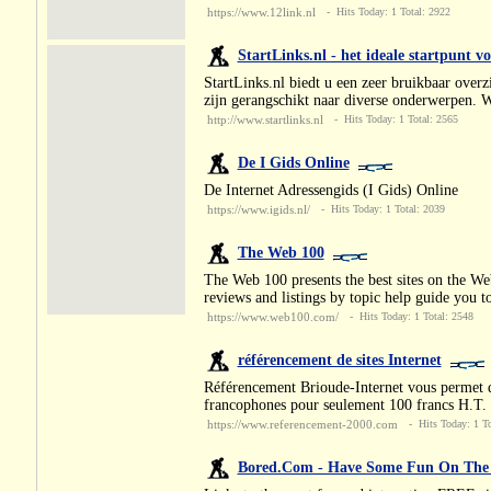
https://www.12link.nl
- Hits Today: 1 Total: 2922
StartLinks.nl - het ideale startpunt v
StartLinks.nl biedt u een zeer bruikbaar overz
zijn gerangschikt naar diverse onderwerpen. W
http://www.startlinks.nl
- Hits Today: 1 Total: 2565
De I Gids Online
De Internet Adressengids (I Gids) Online
https://www.igids.nl/
- Hits Today: 1 Total: 2039
The Web 100
The Web 100 presents the best sites on the Web
reviews and listings by topic help guide you t
https://www.web100.com/
- Hits Today: 1 Total: 2548
référencement de sites Internet
Référencement Brioude-Internet vous permet de
francophones pour seulement 100 francs H.T. V
https://www.referencement-2000.com
- Hits Today: 1 To
Bored.Com - Have Some Fun On The 