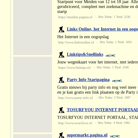
Startpunt voor Meiden van 12 tot 18 jaar. Alle
gerubriceerd, compleet met zoekmachine en de 
startp
https://meiden.pagina.nl
- Hits Today: 1 Total: 2236
Links Online, het Internet in een oog
Het Internet in een oogopslag
http://www.linksonline.nl
- Hits Today: 1 Total: 1832
Linktips&Snellinks
Jouw wegenkaart voor het internet, met iedere
https://www.linktips.nl/
- Hits Today: 1 Total: 2596
Party Info Startpagina
Gratis nieuws bij party info en nog veel meer 
en je kan gratis een link plaatsen op de Party 
http://www.party-info.nl
- Hits Today: 3 Total: 1887
TOSURFYOU INTERNET PORTAAL,
TOSURFYOU INTERNET PORTAAL, STAR
http://www.tosurfyou.nl
- Hits Today: 4 Total: 1965
supermarkt.pagina.nl