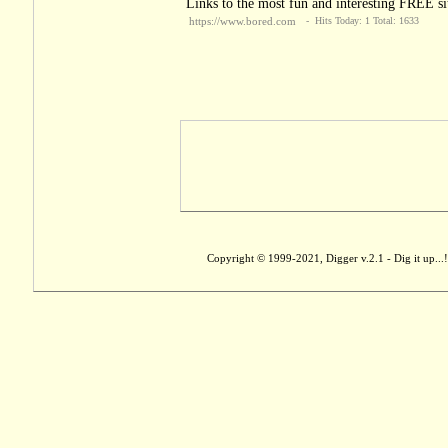
Links to the most fun and interesting FREE site
https://www.bored.com
- Hits Today: 1 Total: 1633
Copyright © 1999-2021, Digger v.2.1 - Dig it up...