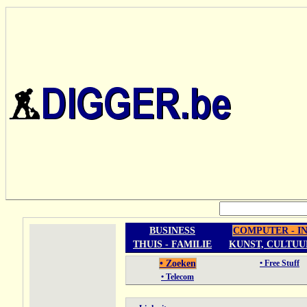
BUSINESS
COMPUTER - I
THUIS - FAMILIE
KUNST, CULTUU
• Zoeken
• Free Stuff
• Telecom