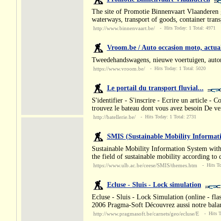
The site of Promotie Binnenvaart Vlaanderen g
waterways, transport of goods, container trans
http://www.binnenvaart.be/
- Hits Today: 1 Total: 4971
Vroom.be / Auto occasion moto, actual
Tweedehandswagens, nieuwe voertuigen, auton
https://www.vroom.be/
- Hits Today: 1 Total: 5020
Le portail du transport fluvial...
S'identifier - S'inscrire - Ecrire un article - 
trouvez le bateau dont vous avez besoin De v
http://batellerie.be/
- Hits Today: 1 Total: 2731
SMIS (Sustainable Mobility Informat
Sustainable Mobility Information System with
the field of sustainable mobility according to
https://www.ulb.ac.be/ceese/SMIS/themes.htm
- Hits Tod
Ecluse - Sluis - Lock simulation
Ecluse - Sluis - Lock Simulation (online - f
2006 Pragma-Soft Découvrez aussi notre balam
http://www.pragmasoft.be/carnets/geo/ecluse/E
- Hits To