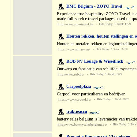
DMC Belgium - ZOYO Travel
Experience true hospitality: ZOYO Travel is 
made full-service travel packages based on qual
http://www.zoyotravel.be
- Hits Today: 1 Total: 1729
Houten rekken, houten stellingen en o
Houten en metalen rekken en legbordstellingen.
https://www.almasy.eu/
- Hits Today: 1 Total: 3710
ROB NV Louage & Wisselinck
Ontwerp en fabricatie van schuifdeursystemen 
http://www.rob.be/
- Hits Today: 1 Total: 6329
Carpoolplaza
Carpool voor particulieren en bedrijven
https://www.carpool.be/
- Hits Today: 1 Total: 3892
traktieaccu
battery sales belgium is leverancier van traktieb
http://www.batterysalesbelgium.be/
- Hits Today: 2 Total
Promotie Binnenvaart Vlaanderen