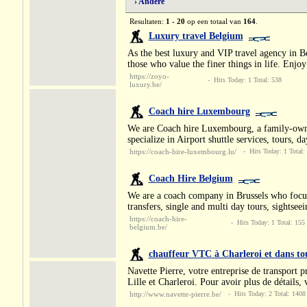
› Andere
Resultaten:
1 - 20
op een totaal van
164
.
Luxury travel Belgium
As the best luxury and VIP travel agency in 
those who value the finer things in life. Enjo
https://zoyo-
- Hits Today: 1 Total: 538
luxury.be/
Coach hire Luxembourg
We are Coach hire Luxembourg, a family-owned 
specialize in Airport shuttle services, tours, 
https://coach-hire-luxembourg.lu/
- Hits Today: 1 Total:
Coach Hire Belgium
We are a coach company in Brussels who focuses
transfers, single and multi day tours, sightsee
https://coach-hire-
- Hits Today: 1 Total: 155
belgium.be/
chauffeur VTC à Charleroi et dans tou
Navette Pierre, votre entreprise de transport p
Lille et Charleroi. Pour avoir plus de détails, v
http://www.navette-pierre.be/
- Hits Today: 2 Total: 1408