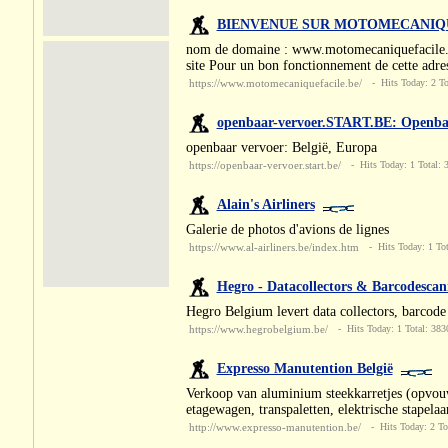
BIENVENUE SUR MOTOMECANIQ
nom de domaine : www.motomecaniquefaci
site Pour un bon fonctionnement de cette adress
https://www.motomecaniquefacile.be/
- Hits Today: 2 To
openbaar-vervoer.START.BE: Openbaar 
openbaar vervoer: België, Europa
https://openbaar-vervoer.start.be/
- Hits Today: 1 Total: 
Alain's Airliners
Galerie de photos d'avions de lignes
https://www.al-airliners.be/index.htm
- Hits Today: 1 Tot
Hegro - Datacollectors & Barcodescan
Hegro Belgium levert data collectors, barcode
https://www.hegrobelgium.be/
- Hits Today: 1 Total: 383
Expresso Manutention België
Verkoop van aluminium steekkarretjes (opvouwb
etagewagen, transpaletten, elektrische stapelaa
http://www.expresso-manutention.be/
- Hits Today: 2 To