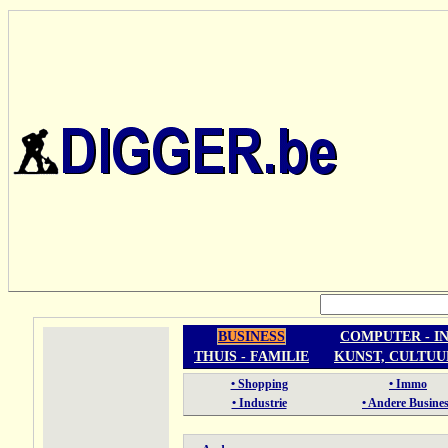
BUSINESS
COMPUTER - I
THUIS - FAMILIE
KUNST, CULTUU
• Shopping
• Immo
• Industrie
• Andere Busine