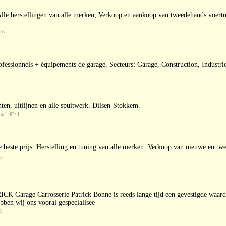
le herstellingen van alle merken; Verkoop en aankoop van tweedehands voert
75
fessionnels + équipements de garage. Secteurs: Garage, Construction, Industri
ten, uitlijnen en alle spuitwerk. Dilsen-Stokkem.
tal: 6211
 beste prijs. Herstelling en tuning van alle merken. Verkoop van nieuwe en t
72
 Carrosserie Patrick Bonne is reeds lange tijd een gevestigde waarde in d
bben wij ons vooral gespecialisee
3