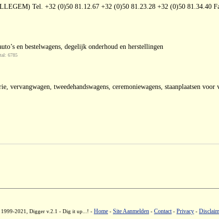
EGEM) Tel. +32 (0)50 81.12.67 +32 (0)50 81.23.28 +32 (0)50 81.34.40 Fa
to’s en bestelwagens, degelijk onderhoud en herstellingen
tal: 6785
rie, vervangwagen, tweedehandswagens, ceremoniewagens, staanplaatsen voor v
Home
Site Aanmelden
Contact
Privacy
Disclaim
1999-2021, Digger v.2.1 - Dig it up...! -
-
-
-
-