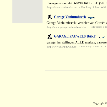
Eernegemstraat 44 B-8490 JABBEKE (SNELL
https://www.vanhoucke.be
- Hits Today: 2 Total: 4450
Garage Vanhumbeeck
Garage Vanhumbeeck: verdeler van Citroën au
http://www.garagevanhumbeeck.be
- Hits Today: 1 To
GARAGE PAUWELS BART
garage, herstellingen ALLE merken, carosse
http://www.bartpauwels.be
- Hits Today: 2 Total: 6219
Copyright © 