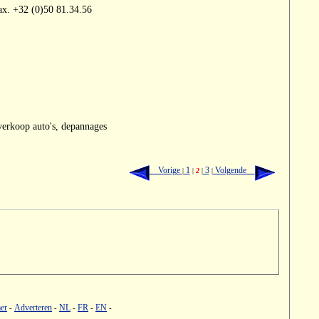
x. +32 (0)50 81.34.56
erkoop auto's, depannages
Vorige
1
3
Volgende
|
|
2
|
|
er
Adverteren
NL
FR
EN
-
-
-
-
-