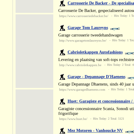
Carrosserie De Backer - De specialisa
Carrosserie De Backer, gespecialiseerd auto
https://www.carrosseriedebacker.be/
- Hits Today: 1 To
Garage Tom Laureyns
Garage carrosserie tweedehandswagen
http://www.garagetomlaureyns.be/
- Hits Today: 1 Tota
Cabrioletkappen Autofashions
Levering en plaatsing van soft-tops rechtstr
http://www.cabrioletkappen.be
- Hits Today: 2 Total: 
Garage - Depannage D'Haenens
Garage Depannage Dhaenens, sinds 40 jaar u
https://www.garagedhaenens.com
- Hits Today: 1 Tota
Huet: Garagiste et concessionnaire /
Garagiste concessionnaire Scania, Sonodi uti
frigorifique
https://www.huet.be/
- Hits Today: 2 Total: 5121
Mez Motoren - Vanhoucke NV