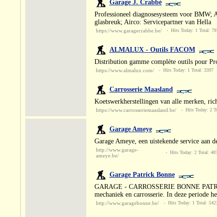
Garage J. Crabbé
Professioneel diagnosesysteem voor BMW; Al
glasbreuk; Airco: Servicepartner van Hella
https://www.garagecrabbe.be/
- Hits Today: 1 Total: 78
ALMALUX - Outils FACOM
Distribution gamme complète outils pour Pro
https://www.almalux.com/
- Hits Today: 1 Total: 3397
Carrosserie Maasland
Koetswerkherstellingen van alle merken, rich
https://www.carrosseriemaasland.be/
- Hits Today: 2 To
Garage Ameye
Garage Ameye, een uistekende service aan de
http://www.garage-
- Hits Today: 2 Total: 48
ameye.be/
Garage Patrick Bonne
GARAGE - CARROSSERIE BONNE PATRICK Garage
mechaniek en carrosserie. In deze periode he
http://www.garagebonne.be/
- Hits Today: 1 Total: 542