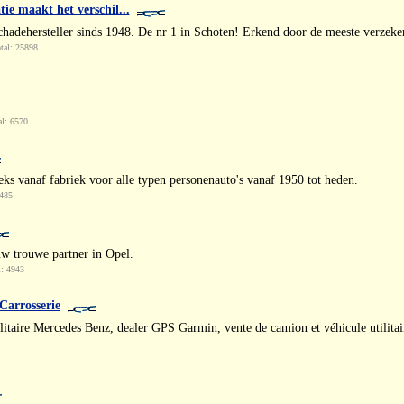
tie maakt het verschil...
schadehersteller sinds 1948. De nr 1 in Schoten! Erkend door de meeste verzek
tal: 25898
l: 6570
eeks vanaf fabriek voor alle typen personenauto's vanaf 1950 tot heden.
4485
w trouwe partner in Opel.
l: 4943
 Carrosserie
litaire Mercedes Benz, dealer GPS Garmin, vente de camion et véhicule utilitaire