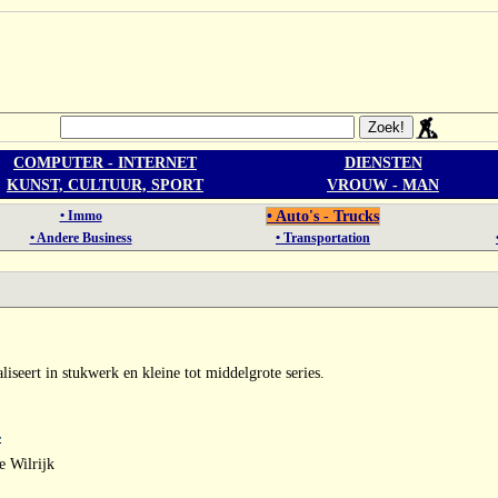
COMPUTER - INTERNET
DIENSTEN
KUNST, CULTUUR, SPORT
VROUW - MAN
• Immo
• Auto's - Trucks
• Andere Business
• Transportation
aliseert in stukwerk en kleine tot middelgrote series.
e Wilrijk