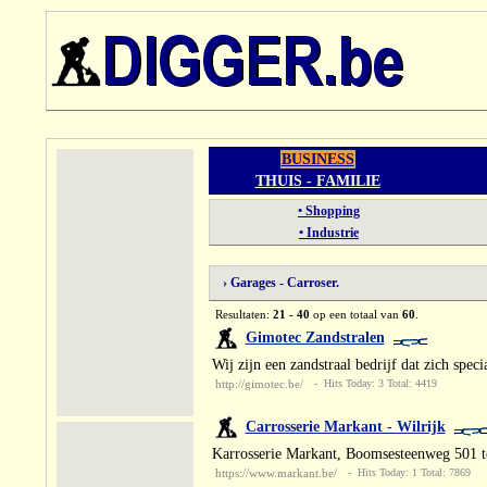
BUSINESS
THUIS - FAMILIE
• Shopping
• Industrie
› Garages - Carroser.
Resultaten:
21 - 40
op een totaal van
60
.
Gimotec Zandstralen
Wij zijn een zandstraal bedrijf dat zich speci
http://gimotec.be/
- Hits Today: 3 Total: 4419
Carrosserie Markant - Wilrijk
Karrosserie Markant, Boomsesteenweg 501 t
https://www.markant.be/
- Hits Today: 1 Total: 7869