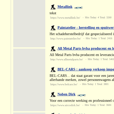
Metallink
tekst
https://www.metallink.be/
- Hits Today: 4 Total: 3260
Paintatelier - herstelling en spuitw
Het schadeherstelbedrijf dat gespecialiseerd 
http://www.paintatelier.be/
- Hits Today: 1 Total: 2416
All Metal Parts bvba producent en le
All Metal Parts bvba producent en leverancie
http://www.allmetalparts.be/
- Hits Today: 1 Total: 546
BEL-CARS : aankoop verkoop impor
BEL-CARS... dat staat garant voor een jaren
allerhande merken, zowel personenwagens al
https://www.belcars.be/
- Hits Today: 1 Total: 3801
Noben Dirk
Voor een correcte werking en professioneel
https://www.aircodirk.be/
- Hits Today: 1 Total: 3684