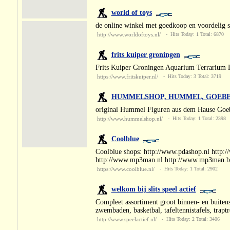
world of toys
de online winkel met goedkoop en voordelig s
http://www.worldoftoys.nl/
- Hits Today: 1 Total: 6870
frits kuiper groningen
Frits Kuiper Groningen Aquarium Terrarium H
https://www.fritskuiper.nl/
- Hits Today: 3 Total: 3719
HUMMELSHOP, HUMMEL, GOEB
original Hummel Figuren aus dem Hause Goe
http://www.hummelshop.nl/
- Hits Today: 1 Total: 2398
Coolblue
Coolblue shops: http://www.pdashop.nl http:
http://www.mp3man.nl http://www.mp3man.be
https://www.coolblue.nl/
- Hits Today: 1 Total: 2902
welkom bij slits speel actief
Compleet assortiment groot binnen- en buitenspe
zwembaden, basketbal, tafeltennistafels, trapt
http://www.speelactief.nl/
- Hits Today: 2 Total: 3406