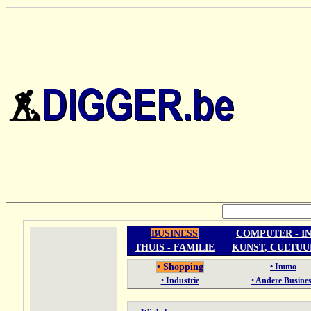
BUSINESS
COMPUTER - I
THUIS - FAMILIE
KUNST, CULTUU
• Shopping
• Immo
• Industrie
• Andere Busine