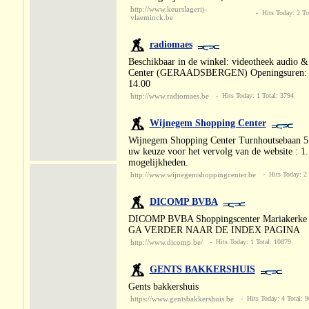
http://www.keurslagerij-
- Hits Today: 2 To
vlaeminck.be
radiomaes
Beschikbaar in de winkel: videotheek audio
Center (GERAADSBERGEN) Openingsuren: Alle 
14.00
http://www.radiomaes.be
- Hits Today: 1 Total: 3794
Wijnegem Shopping Center
Wijnegem Shopping Center Turnhoutsebaan 
uw keuze voor het vervolg van de website : 1.
mogelijkheden.
http://www.wijnegemshoppingcenter.be
- Hits Today: 2 
DICOMP BVBA
DICOMP BVBA Shoppingscenter Mariakerke Sin
GA VERDER NAAR DE INDEX PAGINA
http://www.dicomp.be/
- Hits Today: 1 Total: 10879
GENTS BAKKERSHUIS
Gents bakkershuis
https://www.gentsbakkershuis.be
- Hits Today: 4 Total: 