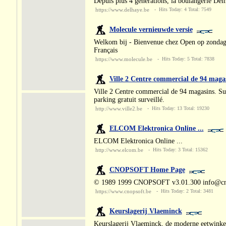
Depuis plus 4 générations, la boulangerie Delh
https://www.delhaye.be
- Hits Today: 4 Total: 7549
Molecule vernieuwde versie
Welkom bij - Bienvenue chez Open op zondag 
Français
https://www.molecule.be
- Hits Today: 5 Total: 7838
Ville 2 Centre commercial de 94 maga
Ville 2 Centre commercial de 94 magasins. S
parking gratuit surveillé.
http://www.ville2.be
- Hits Today: 13 Total: 19230
ELCOM Elektronica Online ...
ELCOM Elektronica Online ...
http://www.elcom.be
- Hits Today: 3 Total: 15362
CNOPSOFT Home Page
© 1989 1999 CNOPSOFT v3.01.300 info@cno
https://www.cnopsoft.be
- Hits Today: 2 Total: 3481
Keurslagerij Vlaeminck
Keurslagerij Vlaeminck, de moderne eetwinkel