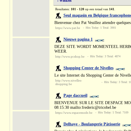
› Winkels
Resultaten:
101 - 120
op een totaal van
141
.
Seul magasin en Belgique francophone 
Bienvenue chez Pat Veuillez attendre quelques 
https://www.pat.be
- Hits Today: 1 Total: 3901
Nieuwe pagina 1
DEZE SITE WORDT MOMENTEEL HERBO
WEER.
http://www.pcshop.be
- Hits Today: 3 Total: 4874
Shopping Center de Nivelles
Le site Internet du Shopping Center de Nivell
http://www.nivelles-
- Hits Today: 3 Total: 1
shopping.be
Page daccueil
BIENVENUE SUR LE SITE DESPACE MODE Vous 
08:15:30 mailto:frederic@tricobel.be
https://www.espacemode.be
- Hits Today: 5 Total: 7109
Delhaye - Boulangerie Pâtisserie