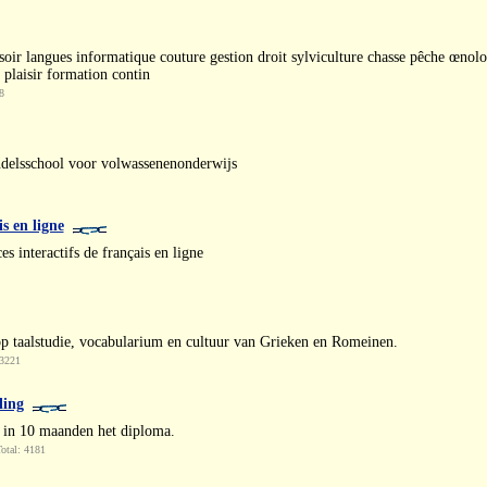
ir langues informatique couture gestion droit sylviculture chasse pêche œnologi
 plaisir formation contin
8
ndelsschool voor volwassenenonderwijs
s en ligne
es interactifs de français en ligne
p taalstudie, vocabularium en cultuur van Grieken en Romeinen.
 3221
ling
s in 10 maanden het diploma.
otal: 4181