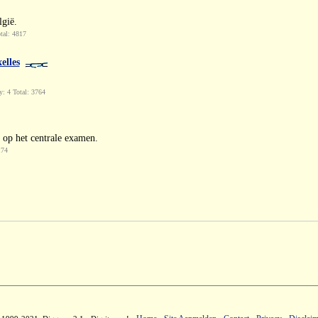
lgië.
tal: 4817
elles
: 4 Total: 3764
 op het centrale examen.
174