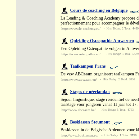
Cours de coaching en Belgique
La Leading & Coaching Academy propose des
perfectionnement pour accompagner le dével
https://www.lc-academy.eu/
- Hits Today: 2 Total: 4459
Opleiding Osteopathie Antwerpen
Een Opleiding Osteopathie volgen in Antwe
https://www.osteopathie.eu/
- Hits Today: 3 Total: 5529
Taalkampen Frans
De vzw ABCzaam organiseert taalkampen Frans
https://www.abczaam.eu/
- Hits Today: 2 Total: 3836
Stages de néerlandais
Séjour linguistique, stage résidentiel de née
taalstage voor jongeren vanaf 11 jaar tot 17.
http://www.abczaam.be/
- Hits Today: 5 Total: 4763
Bosklassen Stoumont
Bosklassen in de Belgische Ardennen voor kl
http://www.bosklassen.eu/
- Hits Today: 1 Total: 3196