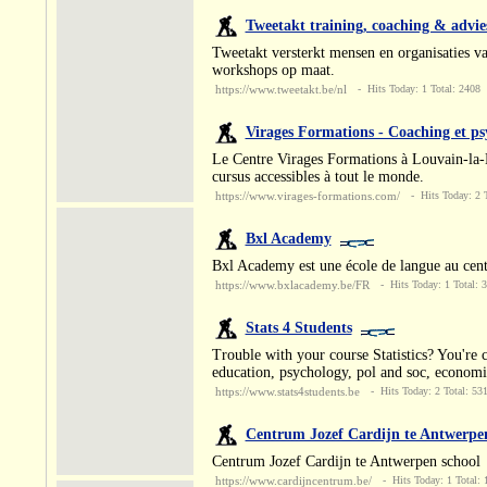
Tweetakt training, coaching & advie
Tweetakt versterkt mensen en organisaties va
workshops op maat.
https://www.tweetakt.be/nl
- Hits Today: 1 Total: 2408
Virages Formations - Coaching et ps
Le Centre Virages Formations à Louvain-la-N
cursus accessibles à tout le monde.
https://www.virages-formations.com/
- Hits Today: 2 T
Bxl Academy
Bxl Academy est une école de langue au centre
https://www.bxlacademy.be/FR
- Hits Today: 1 Total: 
Stats 4 Students
Trouble with your course Statistics? You're ce
education, psychology, pol and soc, economi
https://www.stats4students.be
- Hits Today: 2 Total: 53
Centrum Jozef Cardijn te Antwerpe
Centrum Jozef Cardijn te Antwerpen school
https://www.cardijncentrum.be/
- Hits Today: 1 Total: 