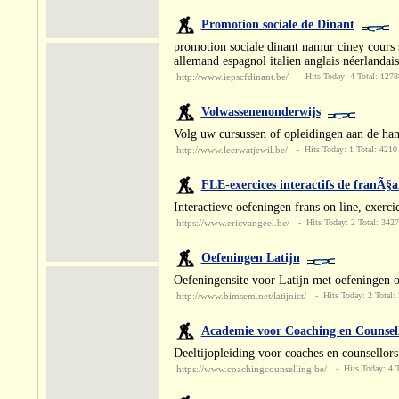
Promotion sociale de Dinant
promotion sociale dinant namur ciney cours so
allemand espagnol italien anglais néerlandais
http://www.iepscfdinant.be/
- Hits Today: 4 Total: 1278
Volwassenenonderwijs
Volg uw cursussen of opleidingen aan de ha
http://www.leerwatjewil.be/
- Hits Today: 1 Total: 4210
FLE-exercices interactifs de franÃ§ai
Interactieve oefeningen frans on line, exercic
https://www.ericvangeel.be/
- Hits Today: 2 Total: 3427
Oefeningen Latijn
Oefeningensite voor Latijn met oefeningen o
http://www.bimsem.net/latijnict/
- Hits Today: 2 Total:
Academie voor Coaching en Counsel
Deeltijopleiding voor coaches en counsellor
https://www.coachingcounselling.be/
- Hits Today: 4 T