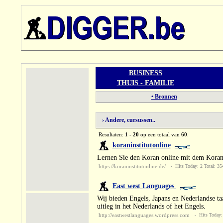
BUSINESS
THUIS - FAMILIE
• Bronnen
› Andere, cursussen..
Resultaten:
1 - 20
op een totaal van
60
.
koraninstitutonline
Lernen Sie den Koran online mit dem Koran 
https://koraninstitutonline.de/
- Hits Today: 2 Total: 35
East west Languages
Wij bieden Engels, Japans en Nederlandse taa
uitleg in het Nederlands of het Engels.
http://eastwestlanguages.wordpress.com
- Hits Today: 