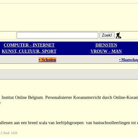
COMPUTER - INTERNET
DIENSTEN
KUNST, CULTUUR, SPORT
VROUW - MAN
• Scholen
• Maatschap
Institut Online Belgium. Personalisierter Koranunterricht durch Online-Koran
4
llessen aan een breed scala van leeftijdsgroepen: van basisschoolleerlingen to
2 Total: 1429