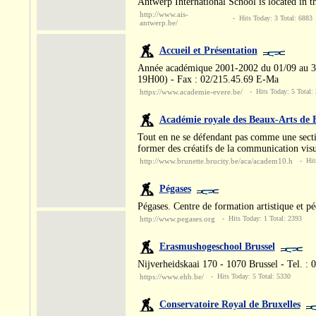
Antwerp International School is located in t
http://www.ais-
- Hits Today: 3 Total: 6883
antwerp.be/
Accueil et Présentation
Année académique 2001-2002 du 01/09 au 30/
19H00) - Fax : 02/215.45.69 E-Ma
https://www.academie-evere.be/
- Hits Today: 5 Total:
Académie royale des Beaux-Arts de B
Tout en ne se défendant pas comme une sectio
former des créatifs de la communication visu
http://www.brunette.brucity.be/aca/academ10.h
- Hits
Pégases
Pégases. Centre de formation artistique et p
http://www.pegases.org
- Hits Today: 1 Total: 2393
Erasmushogeschool Brussel
Nijverheidskaai 170 - 1070 Brussel - Tel. :
https://www.ehb.be/
- Hits Today: 5 Total: 5330
Conservatoire Royal de Bruxelles