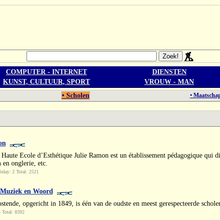
COMPUTER - INTERNET
DIENSTEN
KUNST, CULTUUR, SPORT
VROUW - MAN
• Scholen
• Maatschap
on
a Haute Ecole d’Esthétique Julie Ramon est un établissement pédagogique qui di
 en onglerie, etc.
day: 2 Total: 2521
 Muziek en Woord
tende, opgericht in 1849, is één van de oudste en meest gerespecteerde scholen
 Total: 8392