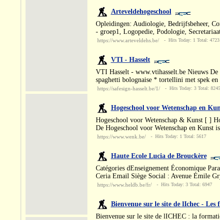
Arteveldehogeschool
Opleidingen: Audiologie, Bedrijfsbeheer, Co
- groep1, Logopedie, Podologie, Secretariaa
https://www.arteveldehs.be/
- Hits Today: 1 Total: 4723
VTI - Hasselt
VTI Hasselt - www.vtihasselt.be Nieuws 
spaghetti bolognaise * tortellini met spek e
https://safesign-hasselt.be/1/
- Hits Today: 3 Total: 824
Hogeschool voor Wetenschap en Kun
Hogeschool voor Wetenschap & Kunst [ ] Ho
De Hogeschool voor Wetenschap en Kunst is e
https://www.wenk.be/
- Hits Today: 1 Total: 5617
Haute Ecole Lucia de Brouckère
Catégories dEnseignement Économique Param
Ceria Email Siège Social : Avenue Émile Gr
https://www.heldb.be/fr/
- Hits Today: 3 Total: 6947
Bienvenue sur le site de lIchec - Les
Bienvenue sur le site de lICHEC : la format