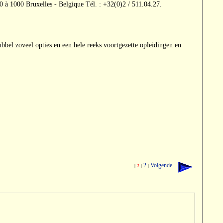
 à 1000 Bruxelles - Belgique Tél. : +32(0)2 / 511.04.27.
bbel zoveel opties en een hele reeks voortgezette opleidingen en
2
Volgende
|
1
|
|