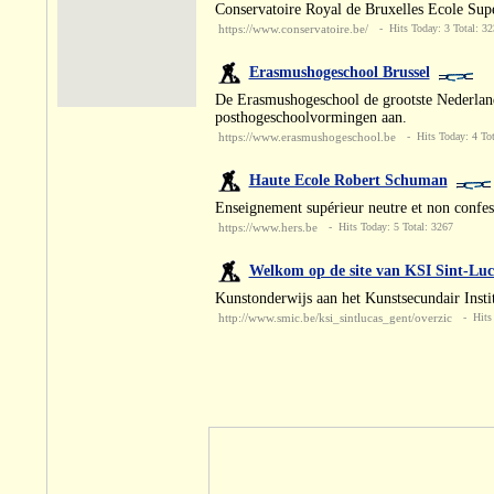
Conservatoire Royal de Bruxelles Ecole Supé
https://www.conservatoire.be/
- Hits Today: 3 Total: 32
Erasmushogeschool Brussel
De Erasmushogeschool de grootste Nederlandst
posthogeschoolvormingen aan.
https://www.erasmushogeschool.be
- Hits Today: 4 Tot
Haute Ecole Robert Schuman
Enseignement supérieur neutre et non confes
https://www.hers.be
- Hits Today: 5 Total: 3267
Welkom op de site van KSI Sint-Luc
Kunstonderwijs aan het Kunstsecundair Insti
http://www.smic.be/ksi_sintlucas_gent/overzic
- Hits 