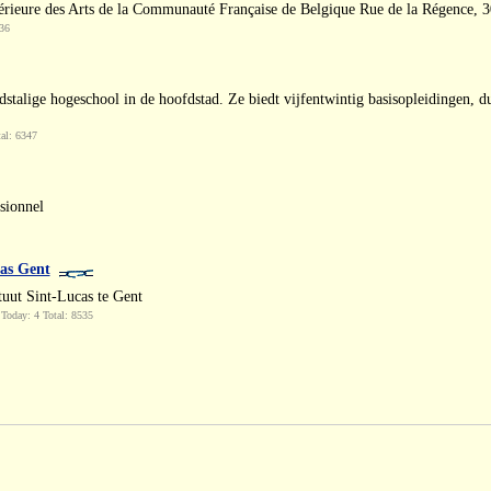
rieure des Arts de la Communauté Française de Belgique Rue de la Régence, 30
36
alige hogeschool in de hoofdstad. Ze biedt vijfentwintig basisopleidingen, du
al: 6347
sionnel
as Gent
tuut Sint-Lucas te Gent
Today: 4 Total: 8535