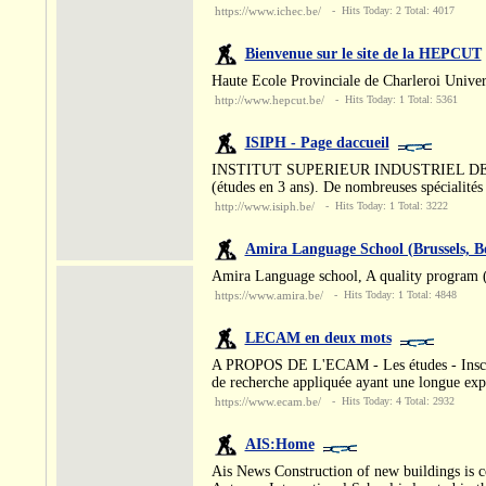
https://www.ichec.be/
- Hits Today: 2 Total: 4017
Bienvenue sur le site de la HEPCUT
Haute Ecole Provinciale de Charleroi Univer
http://www.hepcut.be/
- Hits Today: 1 Total: 5361
ISIPH - Page daccueil
INSTITUT SUPERIEUR INDUSTRIEL DE LA PR
(études en 3 ans). De nombreuses spécialités
http://www.isiph.be/
- Hits Today: 1 Total: 3222
Amira Language School (Brussels, B
Amira Language school, A quality program (st
https://www.amira.be/
- Hits Today: 1 Total: 4848
LECAM en deux mots
A PROPOS DE L'ECAM - Les études - Inscript
de recherche appliquée ayant une longue exp
https://www.ecam.be/
- Hits Today: 4 Total: 2932
AIS:Home
Ais News Construction of new buildings is 