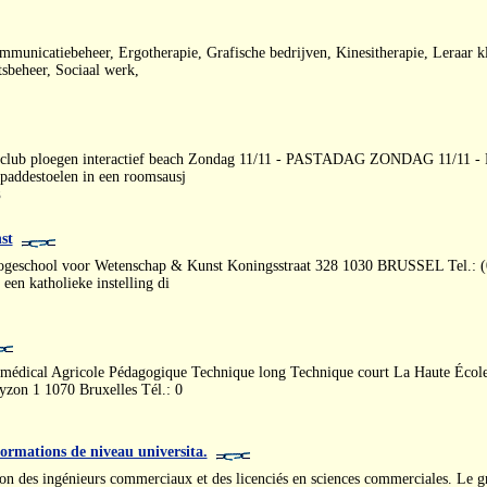
mmunicatiebeheer, Ergotherapie, Grafische bedrijven, Kinesitherapie, Leraar kl
tsbeheer, Sociaal werk,
De club ploegen interactief beach Zondag 11/11 - PASTADAG ZONDAG 11/11
n paddestoelen in een roomsausj
5
st
geschool voor Wetenschap & Kunst Koningsstraat 328 1030 BRUSSEL Tel.: (0
en katholieke instelling di
édical Agricole Pédagogique Technique long Technique court La Haute École
yzon 1 1070 Bruxelles Tél.: 0
 formations de niveau universita.
ion des ingénieurs commerciaux et des licenciés en sciences commerciales. Le 