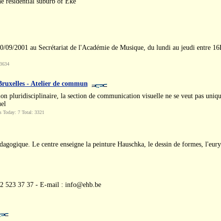
he residential suburb of Eke
09/2001 au Secrétariat de l'Académie de Musique, du lundi au jeudi entre 16
 3634
ruxelles - Atelier de commun
n pluridisciplinaire, la section de communication visuelle ne se veut pas unique
el
 Today: 7 Total: 3321
édagogique. Le centre enseigne la peinture Hauschka, le dessin de formes, l'eur
 02 523 37 37 - E-mail : info@ehb.be