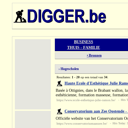
BUSINESS
THUIS - FAMILIE
• Bronnen
› Hogescholen
Resultaten:
1 - 20
op een totaal van
34
.
Haute Ecole d'Esthétique Julie Ram
Basée à Ottignies, dans le Brabant wallon, l
esthéticienne, formation masseuse, formation
https://www.ecole-esthetique-julie-ramon.be/
- Hits To
Conservatorium aan Zee Oostende -
Officiële website van het Conservatorium Oos
https://www.conservatoriumaanzee.be/
- Hits Today: 3